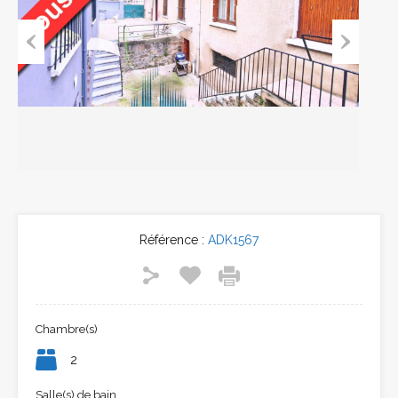
Previous
Next
Référence :
ADK1567
Chambre(s)
2
Salle(s) de bain