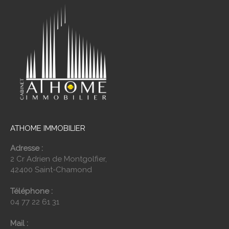
ATHOME IMMOBILIER
Adresse :
2 Cr Adrien de Montgolfier,
42400 Saint-Chamond
Téléphone :
04 77 22 61 31
Mail :