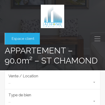
Espace client
APPARTEMENT –
90.0m² – ST CHAMOND
Vente / Location
...
Type de bien
...