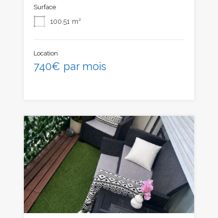
Surface
100.51
m²
Location
740€ par mois