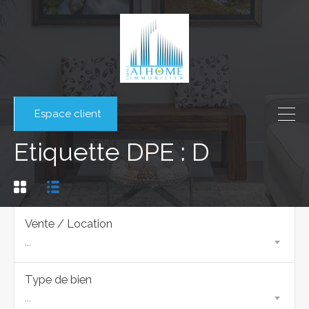
Espace client
Etiquette DPE : D
Vente / Location
...
Type de bien
...