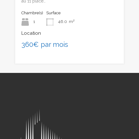
au 11 place…
Chambre(s)
Surface
1
46.0
m²
Location
360€ par mois