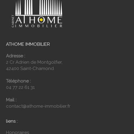
ATHOME IMMOBILIER
Adresse :
2 Cr Adrien de Montgolfier,
42400 Saint-Chamond
Téléphone :
04 77 22 61 31
Mail :
contact@athome-immobilier.fr
liens :
Honoraires