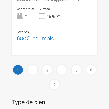
Appartement meublé – Appartement meublé…
Chambre(s)
Surface
2
65.15
m²
Location
600€ par mois
1
2
3
4
5
6
7
Type de bien