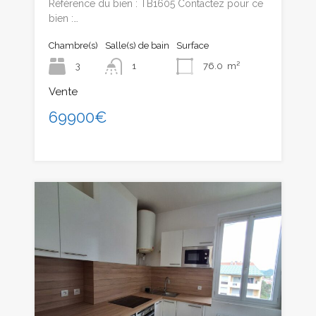
Référence du bien : TB1605 Contactez pour ce
bien :…
Chambre(s)
Salle(s) de bain
Surface
3
1
76.0
m²
Vente
69900€