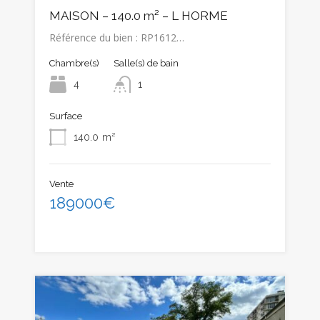
MAISON – 140.0 m² – L HORME
Référence du bien : RP1612…
Chambre(s)
Salle(s) de bain
4
1
Surface
140.0
m²
Vente
189000€