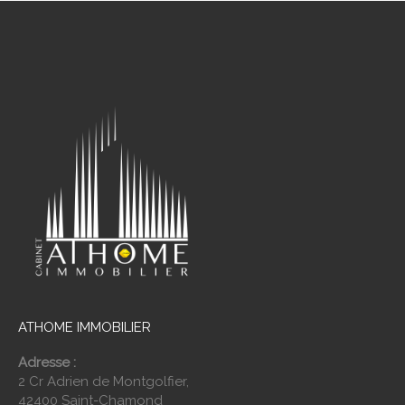
ATHOME IMMOBILIER
Adresse :
2 Cr Adrien de Montgolfier,
42400 Saint-Chamond