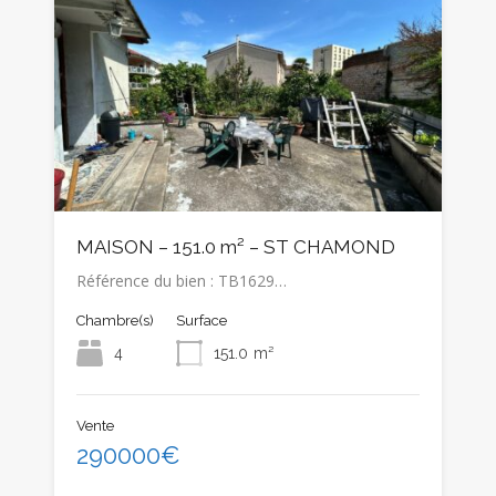
MAISON – 151.0 m² – ST CHAMOND
Référence du bien : TB1629…
Chambre(s)
Surface
4
151.0
m²
Vente
290000€