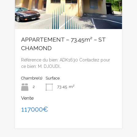
APPARTEMENT – 73.45m² – ST
CHAMOND
Référence du bien: ADK1630 Contactez pour
ce bien: M. DJOUDI…
Chambre(s)
Surface
2
73.45
m²
Vente
117000€