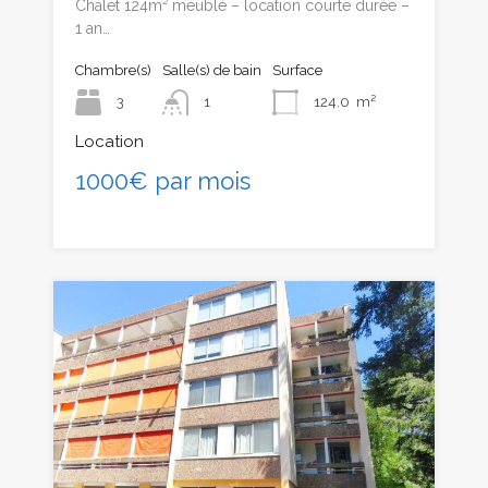
Chalet 124m² meublé – location courte durée –
1 an…
Chambre(s)
Salle(s) de bain
Surface
3
1
124.0
m²
Location
1000€ par mois