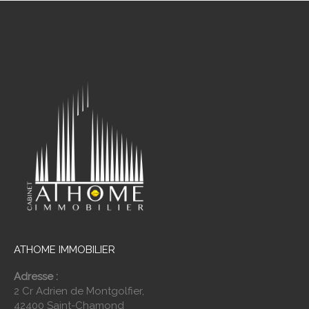
ATHOME IMMOBILIER
Adresse :
2 Cr Adrien de Montgolfier,
42400 Saint-Chamond