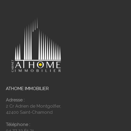
ATHOME IMMOBILIER
Adresse :
2 Cr Adrien de Montgolfier,
42400 Saint-Chamond
Téléphone :
04 77 22 61 31