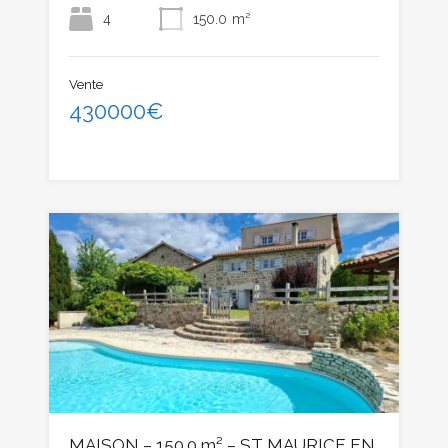
4
150.0
m²
Vente
430000€
MAISON – 150.0 m² – ST MAURICE EN