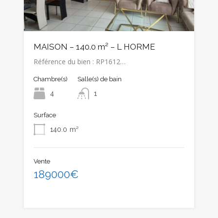
MAISON – 140.0 m² – L HORME
Référence du bien : RP1612…
Chambre(s)
Salle(s) de bain
4
1
Surface
140.0
m²
Vente
189000€