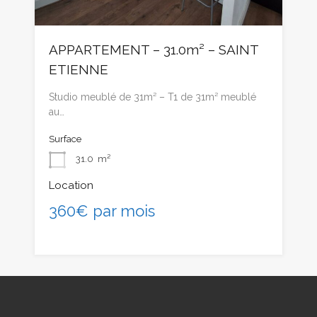
APPARTEMENT – 31.0m² – SAINT
ETIENNE
Studio meublé de 31m² – T1 de 31m² meublé
au…
Surface
31.0
m²
Location
360€ par mois