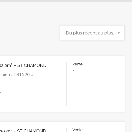
Du plus récent au plus ancien
Vente
02.0m² – ST CHAMOND
-
 bien : TB1520…
²
Vente
25.0m² – ST CHAMOND