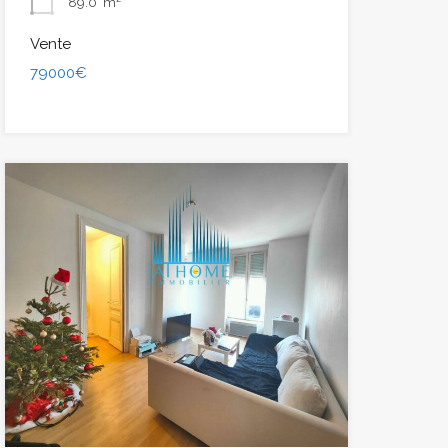
89.0
m²
Vente
79000€