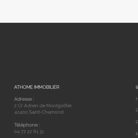
ATHOME IMMOBILIER
l
Adresse :
2 Cr Adrien de Montgolfier,
42400 Saint-Chamond
P
Téléphone :
04 77 22 61 31