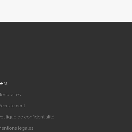
iens :
Honoraires
Recrutement
olitique de confidentialité
Mentions légales