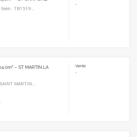
-
 bien : TB1519…
²
Vente
04.0m² – ST MARTIN LA
-
 à SAINT MARTIN…
²