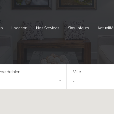
on
Location
Nos Services
Simulateurs
Actualité
pe de bien
Ville
...