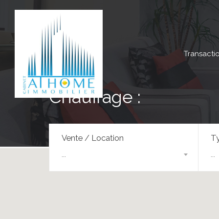
Transacti
Chauffage :
Vente / Location
Ty
...
...