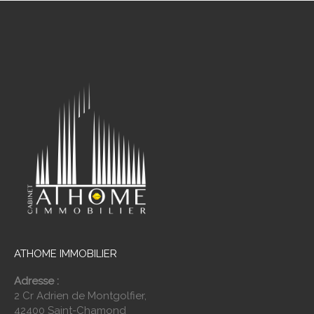
ATHOME IMMOBILIER
Adresse :
2 Cr Adrien de Montgolfier,
42400 Saint-Chamond