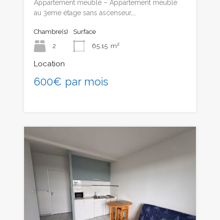
Appartement meublé – Appartement meublé
au 3eme étage sans ascenseur,…
Chambre(s)
Surface
2
65.15
m²
Location
600€ par mois