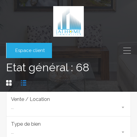
Espace client
Etat général : 68
Vente / Location
...
Type de bien
...