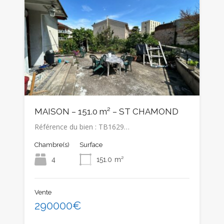
MAISON – 151.0 m² – ST CHAMOND
Référence du bien : TB1629…
Chambre(s)
Surface
4
151.0
m²
Vente
290000€