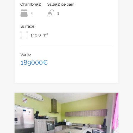
Chambre(s)
Salle(s) de bain
4
1
Surface
140.0
m²
Vente
189000€