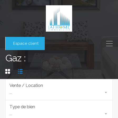
Espace client
Gaz :
Vente / Location
...
Type de bien
...