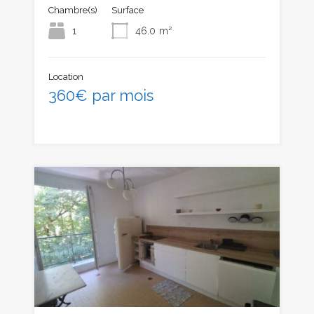
Chambre(s)
Surface
1
46.0
m²
Location
360€ par mois