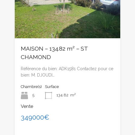
MAISON – 134.82 m² – ST
CHAMOND
Référence du bien: ADK1581 Contactez pour ce
bien: M. DJOUDI…
Chambre(s)
Surface
5
134.82
m²
Vente
349000€