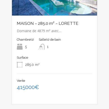
MAISON – 285.0 m² – LORETTE
Domaine de 4879 m² avec…
Chambre(s)
Salle(s) de bain
5
1
Surface
285.0
m²
Vente
415000€