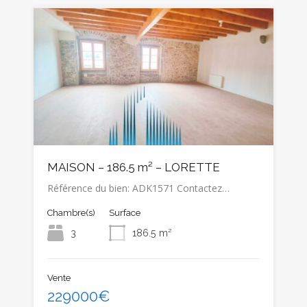
MAISON – 186.5 m² – LORETTE
Référence du bien: ADK1571 Contactez…
Chambre(s)
Surface
3
186.5
m²
Vente
229000€