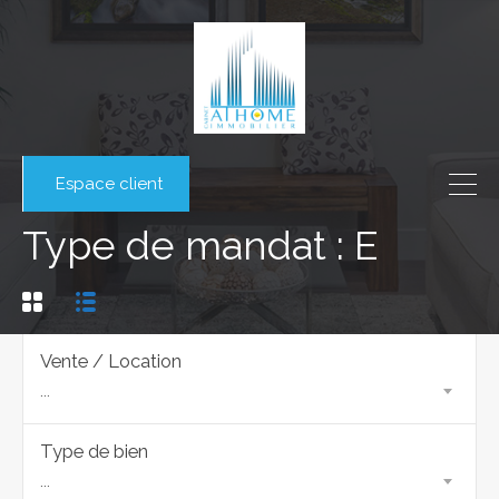
Espace client
Type de mandat : E
Vente / Location
...
Type de bien
...