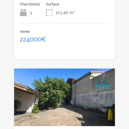
Chambre(s)
Surface
3
103.46
m²
Vente
224000€