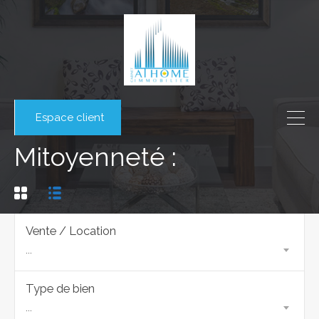
Espace client
Mitoyenneté :
Vente / Location
...
Type de bien
...