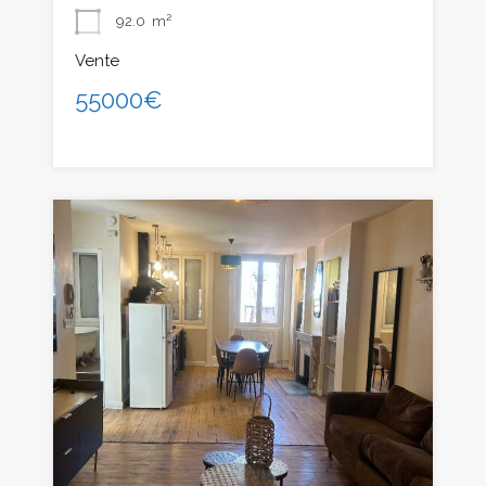
92.0
m²
Vente
55000€