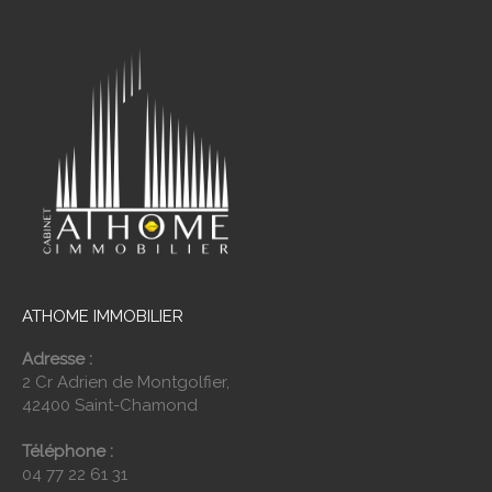
ATHOME IMMOBILIER
Adresse :
2 Cr Adrien de Montgolfier,
42400 Saint-Chamond
Téléphone :
04 77 22 61 31