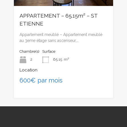
APPARTEMENT – 65.15m² – ST
ETIENNE
Appartement meublé – Appartement meublé
au 3eme étage sans ascenseur,…
Chambre(s)
Surface
2
65.15
m²
Location
600€ par mois