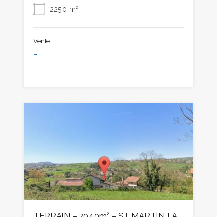
225.0
m²
Vente
-
TERRAIN – 704.0m² – ST MARTIN LA