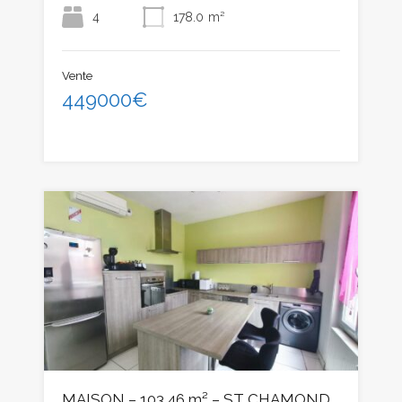
4
178.0
m²
Vente
449000€
MAISON – 103.46 m² – ST CHAMOND