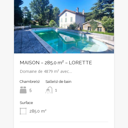
MAISON – 285.0 m² – LORETTE
Domaine de 4879 m² avec…
Chambre(s)
Salle(s) de bain
5
1
Surface
285.0
m²