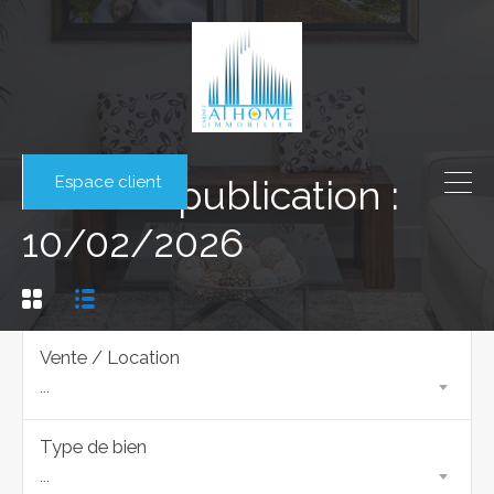
Espace client
Date de publication :
10/02/2026
Vente / Location
...
Type de bien
...