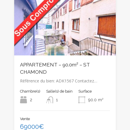
APPARTEMENT – 90.0m² – ST
CHAMOND
Référence du bien: ADK1567 Contactez…
Chambre(s)
Salle(s) de bain
Surface
2
1
90.0
m²
Vente
69000€