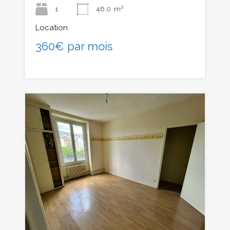
1
46.0
m²
Location
360€ par mois