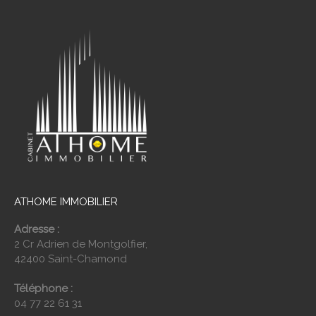
ATHOME IMMOBILIER
Adresse :
2 Cr Adrien de Montgolfier,
42400 Saint-Chamond
Téléphone :
04 77 22 61 31