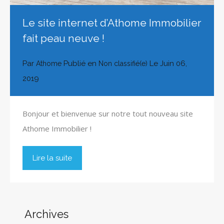
Le site internet d’Athome Immobilier
fait peau neuve !
Par
Publié en
Le
Juin 06,
Athome
Non classifié(e)
2019
Bonjour et bienvenue sur notre tout nouveau site
Athome Immobilier !
Lire la suite
Archives