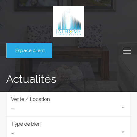
Espace client
Actualités
Vente / Location
...
Type de bien
...