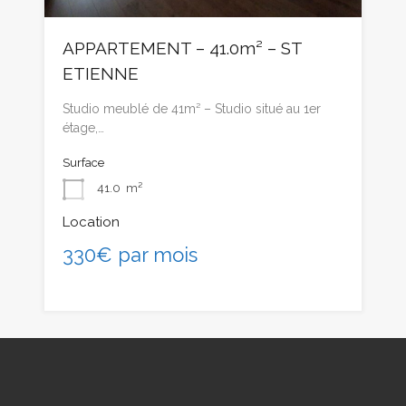
APPARTEMENT – 41.0m² – ST
ETIENNE
Studio meublé de 41m² – Studio situé au 1er
étage,…
Surface
41.0
m²
Location
330€ par mois