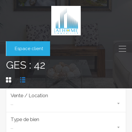
Espace client
GES : 42
Vente / Location
...
Type de bien
...