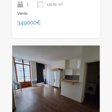
5
134.82
m²
Vente
349000€