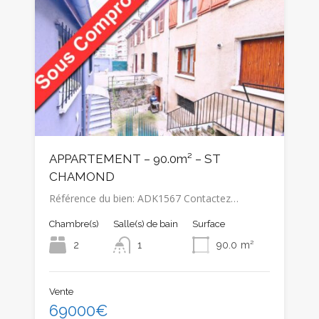
APPARTEMENT – 90.0m² – ST
CHAMOND
Référence du bien: ADK1567 Contactez…
Chambre(s)
Salle(s) de bain
Surface
2
1
90.0
m²
Vente
69000€