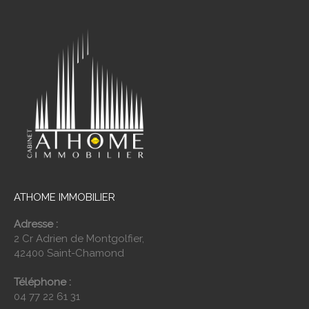
ATHOME IMMOBILIER
Adresse :
2 Cr Adrien de Montgolfier,
42400 Saint-Chamond
Téléphone :
04 77 22 61 31