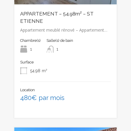
APPARTEMENT – 54.98m² – ST
ETIENNE
Appartement meublé rénové – Appartement…
Chambre(s)
Salle(s) de bain
1
1
Surface
54.98
m²
Location
480€ par mois