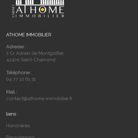
ATHOME IMMOBILIER
Adresse :
2 Cr Adrien de Montgolfier,
42400 Saint-Chamond
Téléphone :
04 77 22 61 31
Mail :
contact@athome-immobilier.fr
liens :
Honoraires
Recrutement