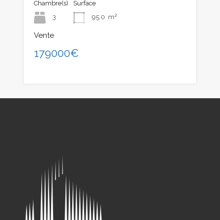
Chambre(s)
Surface
3
95.0
m²
Vente
179000€