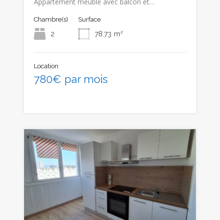
Appartement meublé avec balcon et…
Chambre(s)
Surface
2
78.73
m²
Location
780€ par mois