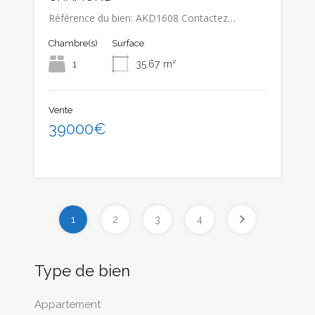
Référence du bien: AKD1608 Contactez…
Chambre(s)
Surface
1
35.67
m²
Vente
39000€
1
2
3
4
Type de bien
Appartement