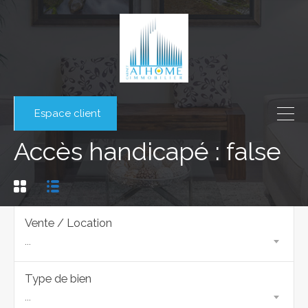
Espace client
Accès handicapé : false
Vente / Location
...
Type de bien
...