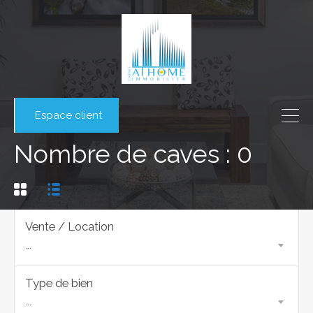
Espace client
Nombre de caves : 0
Vente / Location
...
Type de bien
...