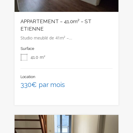
APPARTEMENT – 41.0m² – ST
ETIENNE
Studio meublé de 41m² –…
Surface
41.0
m²
Location
330€ par mois