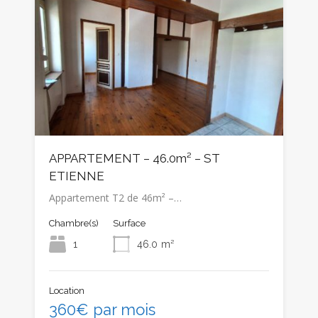
APPARTEMENT – 46.0m² – ST
ETIENNE
Appartement T2 de 46m² –…
Chambre(s)
Surface
1
46.0
m²
Location
360€ par mois