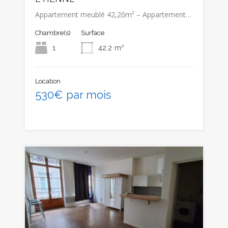
Appartement meublé 42,20m² – Appartement…
Chambre(s)
Surface
1
42.2
m²
Location
530€ par mois