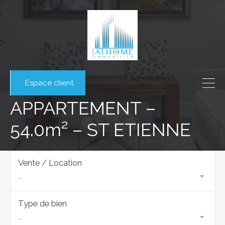
Espace client
APPARTEMENT –
54.0m² – ST ETIENNE
Vente / Location
...
Type de bien
...