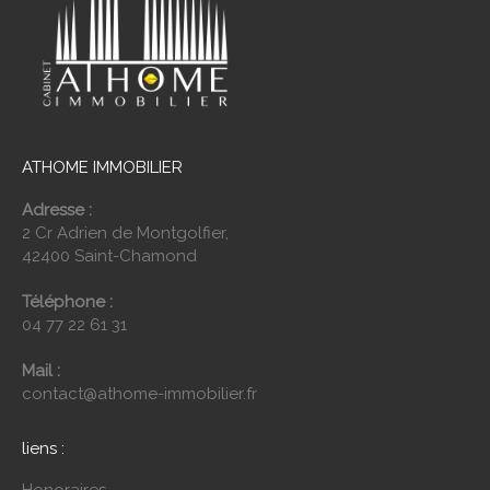
ATHOME IMMOBILIER
Adresse :
2 Cr Adrien de Montgolfier,
42400 Saint-Chamond
Téléphone :
04 77 22 61 31
Mail :
contact@athome-immobilier.fr
liens :