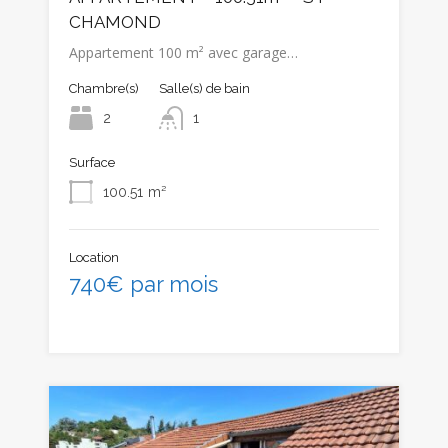
CHAMOND
Appartement 100 m² avec garage…
Chambre(s)
Salle(s) de bain
2
1
Surface
100.51
m²
Location
740€ par mois