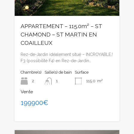
APPARTEMENT – 115.0m² – ST
CHAMOND – ST MARTIN EN
COAILLEUX
Rez-de-Jardin idéalement situé – INCROYABLE.!
F3 (possibilité F4) en Rez-de-Jardin…
Chambre(s)
Salle(s) de bain
Surface
2
1
115.0
m²
Vente
199900€