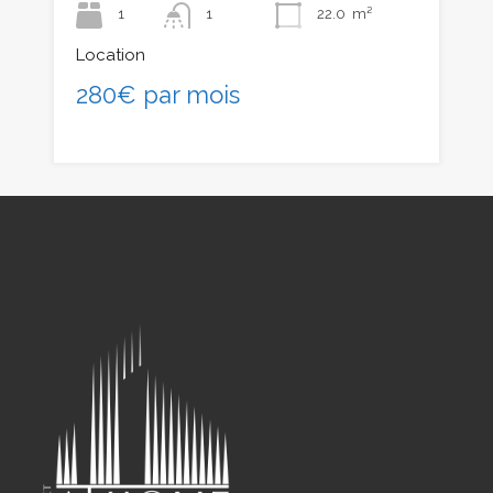
1
1
22.0
m²
Location
280€ par mois