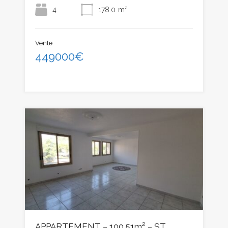
4
178.0
m²
Vente
449000€
APPARTEMENT – 100.51m² – ST