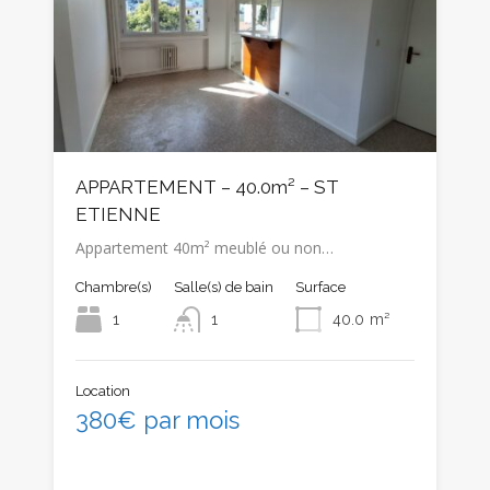
APPARTEMENT – 40.0m² – ST
ETIENNE
Appartement 40m² meublé ou non…
Chambre(s)
Salle(s) de bain
Surface
1
1
40.0
m²
Location
380€ par mois