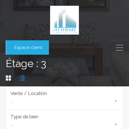
Espace client
Étage : 3
Vente / Location
...
Type de bien
...