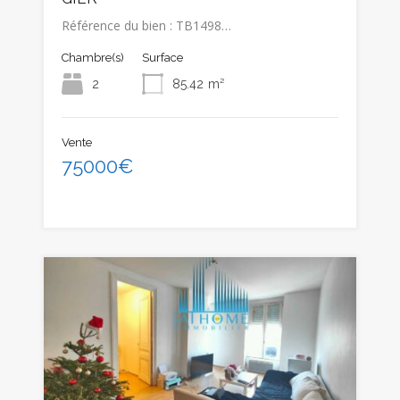
Référence du bien : TB1498…
Chambre(s)
Surface
2
85.42
m²
Vente
75000€