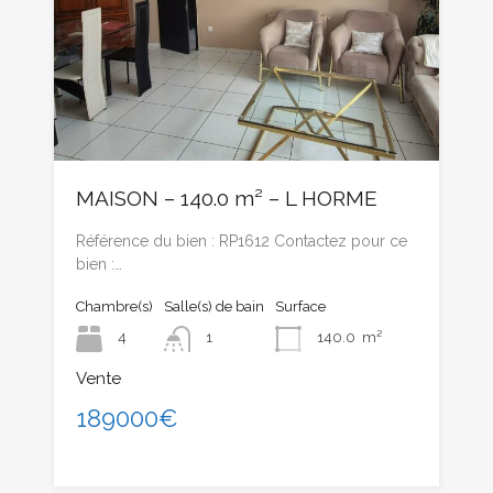
MAISON – 140.0 m² – L HORME
Référence du bien : RP1612 Contactez pour ce
bien :…
Chambre(s)
Salle(s) de bain
Surface
4
1
140.0
m²
Vente
189000€