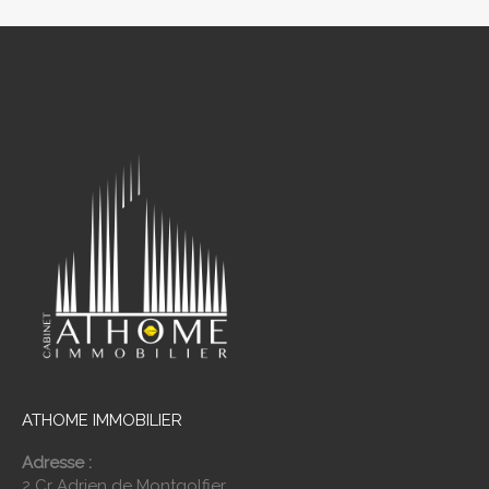
ATHOME IMMOBILIER
Adresse :
2 Cr Adrien de Montgolfier,