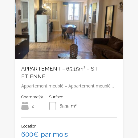
APPARTEMENT – 65.15m² – ST
ETIENNE
Appartement meublé – Appartement meublé…
Chambre(s)
Surface
2
65.15
m²
Location
600€ par mois