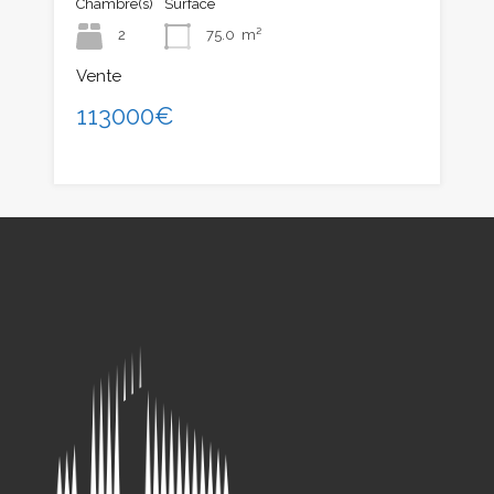
Chambre(s)
Surface
2
75.0
m²
Vente
113000€