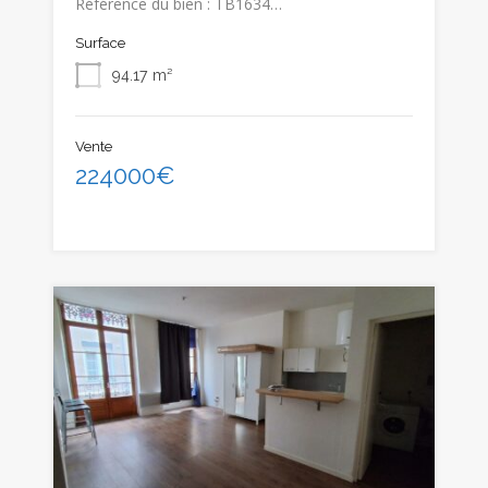
Référence du bien : TB1634…
Surface
94.17
m²
Vente
224000€