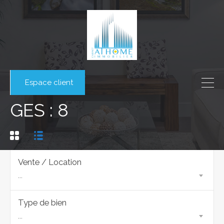
Espace client
GES : 8
Vente / Location
...
Type de bien
...