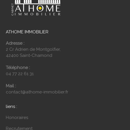
ATHOME IMMOBILIER
Adresse :
2 Cr Adrien de Montgolfier,
42400 Saint-Chamond
Téléphone :
04 77 22 61 31
Mail :
contact@athome-immobilier.fr
liens :
Honoraires
Recrutement