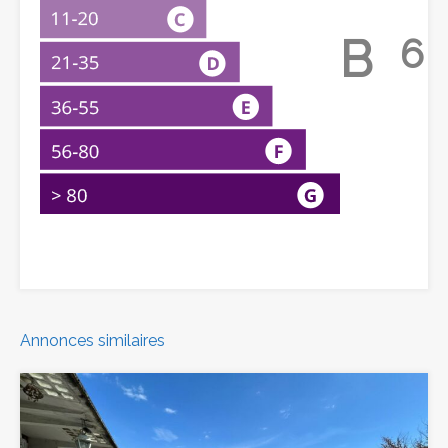
B
6
Annonces similaires