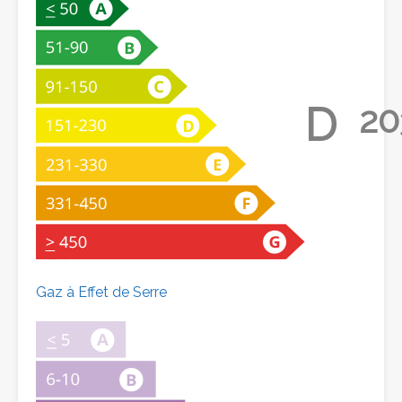
D
20
Gaz à Effet de Serre