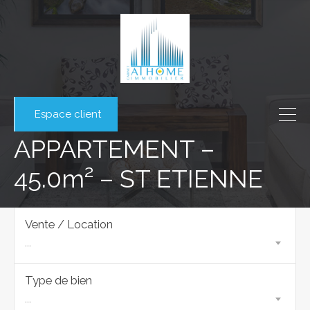
Espace client
APPARTEMENT –
45.0m² – ST ETIENNE
Vente / Location
...
Type de bien
...