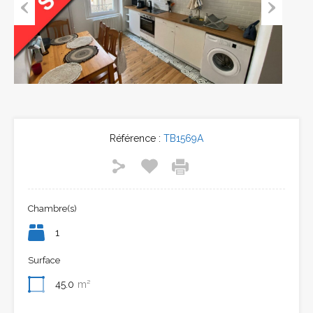
Previous
Next
Référence :
TB1569A
Chambre(s)
1
Surface
45.0
m²