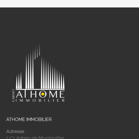
ATHOME IMMOBILIER
Adresse :
2 Cr Adrien de Montgolfier,