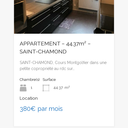
APPARTEMENT – 44.37m² –
SAINT-CHAMOND
SAINT-CHAMOND, Cours Montgolfier dans une
petite copropriété au rdc sur…
Chambre(s)
Surface
1
44.37
m²
Location
380€ par mois