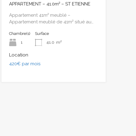
APPARTEMENT – 41.0m² – ST ETIENNE
Appartement 41m² meublé –
Appartement meublé de 41m² situé au…
Chambre(s)
Surface
1
41.0
m²
Location
420€ par mois