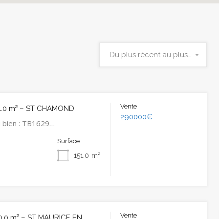
Du plus récent au plus ancien
Vente
1.0 m² – ST CHAMOND
290000€
 bien : TB1629…
Surface
151.0
m²
Vente
0.0 m² – ST MAURICE EN