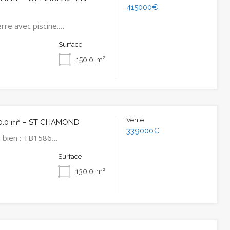
415000€
rre avec piscine.…
Surface
150.0
m²
Vente
0.0 m² – ST CHAMOND
339000€
 bien : TB1586…
Surface
130.0
m²