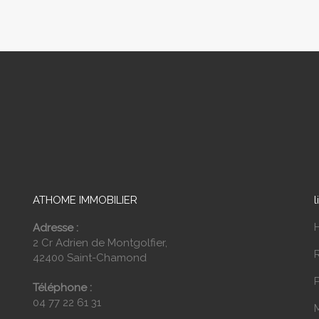
ATHOME IMMOBILIER
l
Adresse :
2 Cr Adrien de Montgolfier,
42400 Saint-Chamond
P
Téléphone :
04 77 22 61 31