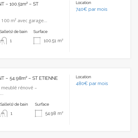
Location
 – 100.51m² – ST
740€ par mois
 100 m² avec garage…
Salle(s) de bain
Surface
1
100.51
m²
Location
 – 54.98m² – ST ETIENNE
480€ par mois
 meublé rénové –
t…
Salle(s) de bain
Surface
1
54.98
m²