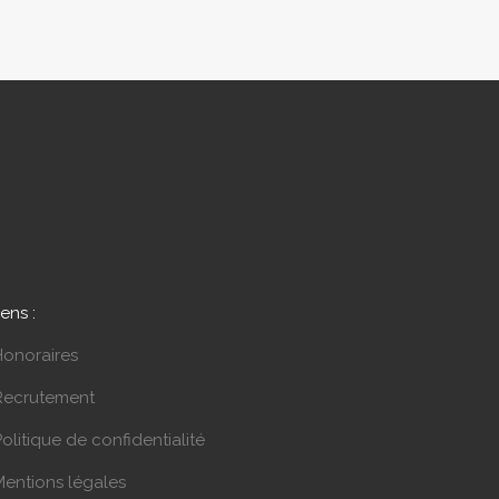
iens :
Honoraires
Recrutement
olitique de confidentialité
Mentions légales