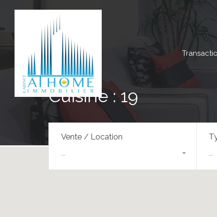
Transacti
Cuisine : 19
Vente / Location
Ty
...
...