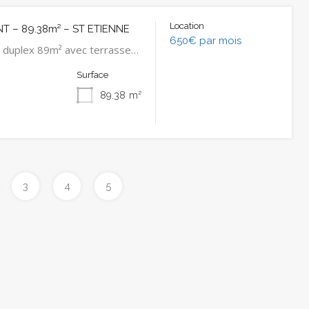
Location
 – 89.38m² – ST ETIENNE
650€ par mois
 duplex 89m² avec terrasse…
Surface
89.38
m²
3
4
5