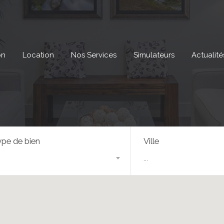
on
Location
Nos Services
Simulateurs
Actualité
pe de bien
Ville
...