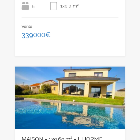
5
130.0
m²
Vente
339000€
MAISON – 139.69 m² – L HORME