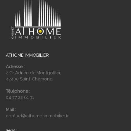
ATHOME IMMOBILIER
Adresse :
2 Cr Adrien de Montgolfier,
42400 Saint-Chamond
Téléphone :
04 77 22 61 31
Mail :
contact@athome-immobilier.fr
liens :