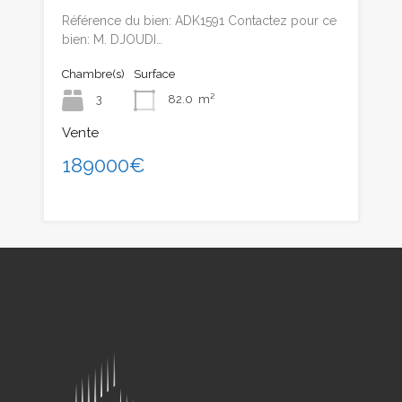
Référence du bien: ADK1591 Contactez pour ce
bien: M. DJOUDI…
Chambre(s)
Surface
3
82.0
m²
Vente
189000€