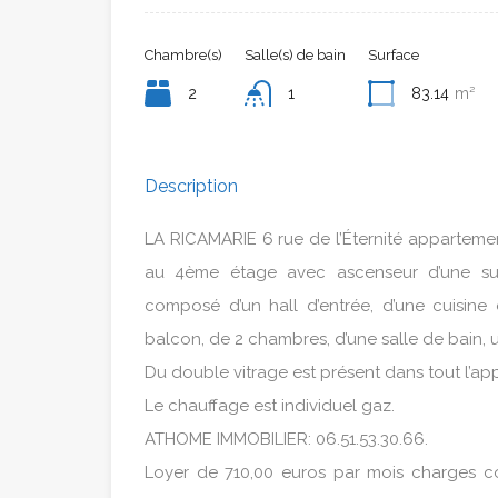
Chambre(s)
Salle(s) de bain
Surface
2
1
83.14
m²
Description
LA RICAMARIE 6 rue de l’Éternité apparteme
au 4ème étage avec ascenseur d’une sup
composé d’un hall d’entrée, d’une cuisine
balcon, de 2 chambres, d’une salle de bain, 
Du double vitrage est présent dans tout l’ap
Le chauffage est individuel gaz.
ATHOME IMMOBILIER: 06.51.53.30.66.
Loyer de 710,00 euros par mois charges c