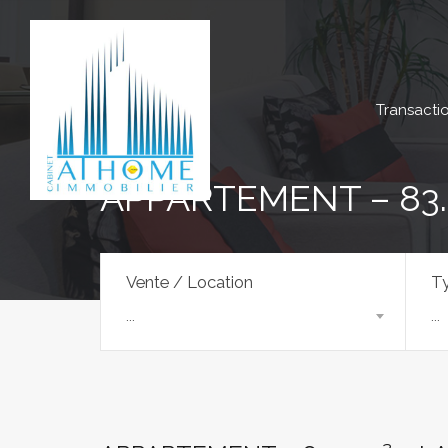
Transacti
APPARTEMENT – 83.
Vente / Location
Ty
...
...