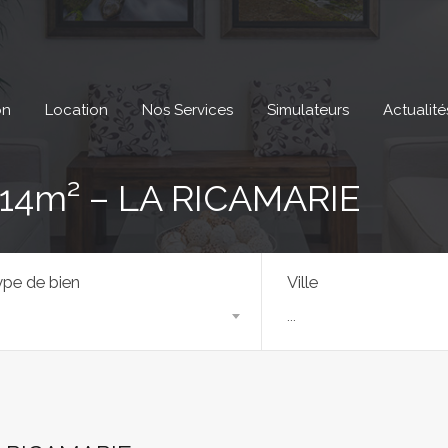
on
Location
Nos Services
Simulateurs
Actualité
14m² – LA RICAMARIE
pe de bien
Ville
...