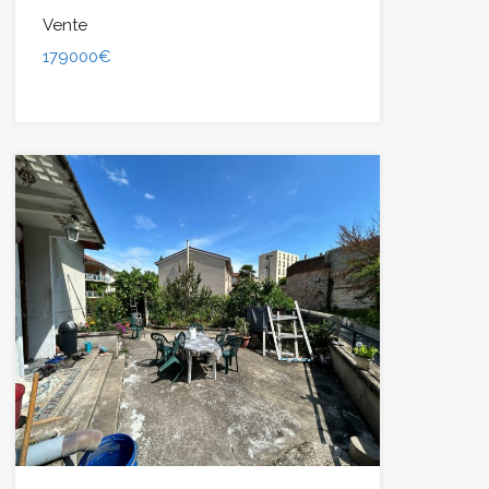
Vente
179000€