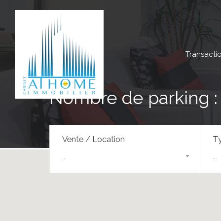
Transacti
Nombre de parking : 
Vente / Location
Ty
...
...