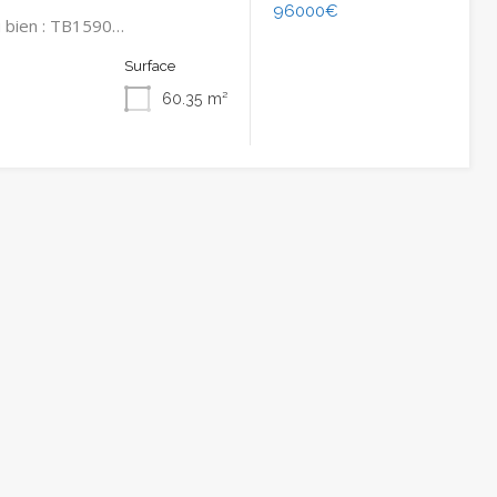
96000€
 bien : TB1590…
Surface
60.35
m²