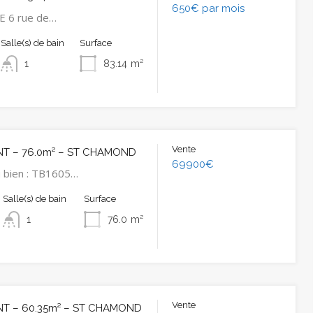
650€ par mois
E 6 rue de…
Salle(s) de bain
Surface
1
83.14
m²
Vente
T – 76.0m² – ST CHAMOND
69900€
 bien : TB1605…
Salle(s) de bain
Surface
1
76.0
m²
Vente
T – 60.35m² – ST CHAMOND