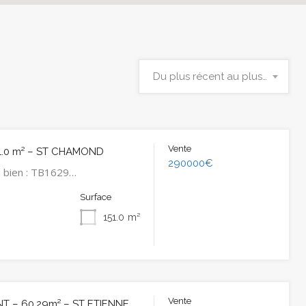
Du plus récent au plus ancien
Vente
1.0 m² – ST CHAMOND
290000€
 bien : TB1629…
Surface
151.0
m²
Vente
 – 60.29m² – ST ETIENNE