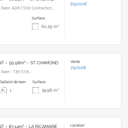
69000€
u bien: ADK1530 Contactez…
Surface
60.29
m²
Vente
T – 59.98m² – ST CHAMOND
79000€
 bien : TB1518…
Salle(s) de bain
Surface
1
59.98
m²
Location
 – 83.14m² – LA RICAMARIE