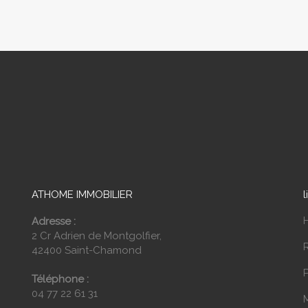
ATHOME IMMOBILIER
l
Adresse :
2 Cr Adrien de Montgolfier,
42400 Saint-Chamond
P
Téléphone :
04 77 22 61 31