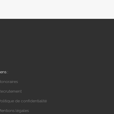
iens :
Honoraires
Recrutement
olitique de confidentialité
Mentions légales