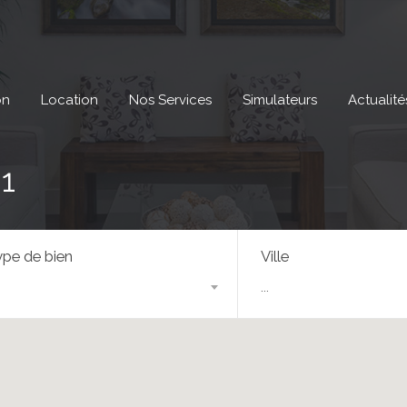
on
Location
Nos Services
Simulateurs
Actualité
1
pe de bien
Ville
...