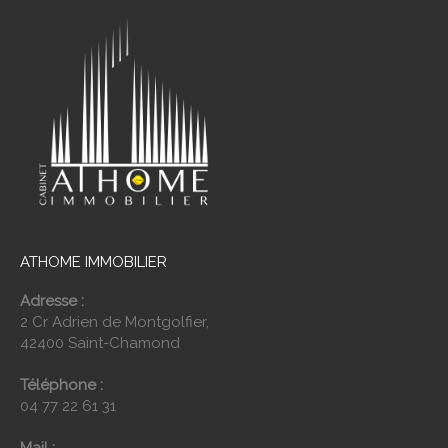
ATHOME IMMOBILIER
Adresse :
2 Cr Adrien de Montgolfier,
42400 Saint-Chamond
Téléphone :
04 77 22 61 31
Mail :