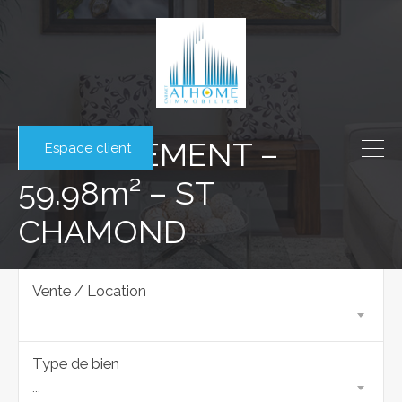
APPARTEMENT –
Espace client
59.98m² – ST
CHAMOND
Vente / Location
...
Type de bien
...