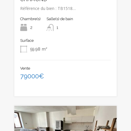
Référence du bien : TB1518…
Chambre(s)
Salle(s) de bain
2
1
Surface
59.98
m²
Vente
79000€