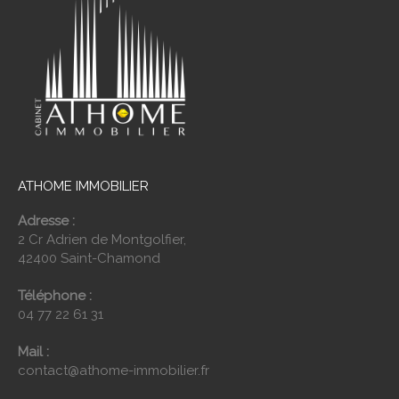
ATHOME IMMOBILIER
Adresse :
2 Cr Adrien de Montgolfier,
42400 Saint-Chamond
Téléphone :
04 77 22 61 31
Mail :
contact@athome-immobilier.fr