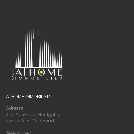
ATHOME IMMOBILIER
Adresse :
2 Cr Adrien de Montgolfier,
42400 Saint-Chamond
Téléphone :