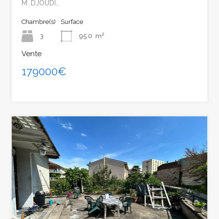
M. DJOUDI…
Chambre(s)
Surface
3
95.0
m²
Vente
179000€