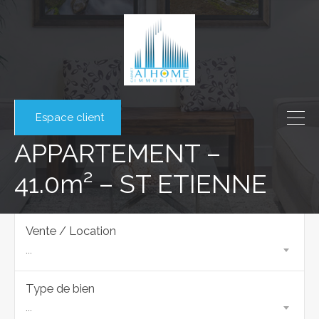
Espace client
APPARTEMENT –
41.0m² – ST ETIENNE
Vente / Location
...
Type de bien
...