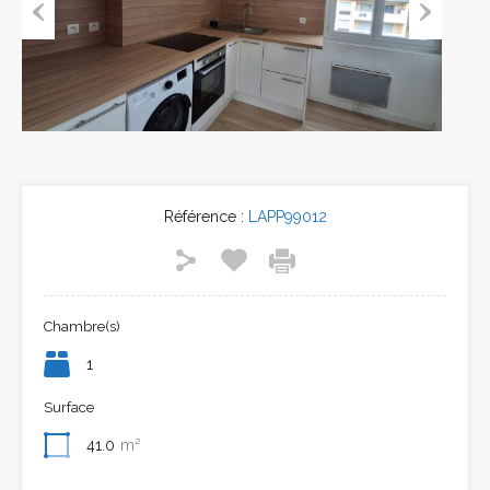
Previous
Next
Référence :
LAPP99012
Chambre(s)
1
Surface
41.0
m²