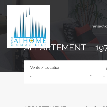
Transacti
APPARTEMENT – 19
Vente / Location
Ty
...
...