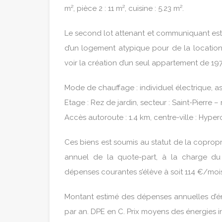
m², pièce 2 : 11 m², cuisine : 5.23 m².
Le second lot attenant et communiquant est 
d’un logement atypique pour de la locatio
voir la création d’un seul appartement de 19
Mode de chauffage : individuel électrique, as
Etage : Rez de jardin, secteur : Saint-Pierre –
Accès autoroute : 1.4 km, centre-ville : Hyper
Ces biens est soumis au statut de la coprop
annuel de la quote-part, à la charge du
dépenses courantes s’élève à soit 114 €/mois
Montant estimé des dépenses annuelles d’é
par an. DPE en C. Prix moyens des énergies 