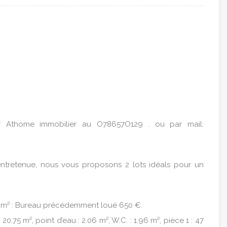
r Athome immobilier au O78657O129 . ou par mail:
 entretenue, nous vous proposons 2 lots idéals pour un
42 m² : Bureau précédemment loué 650 €.
0.75 m², point d’eau : 2.06 m², W.C. : 1.96 m², pièce 1 : 47