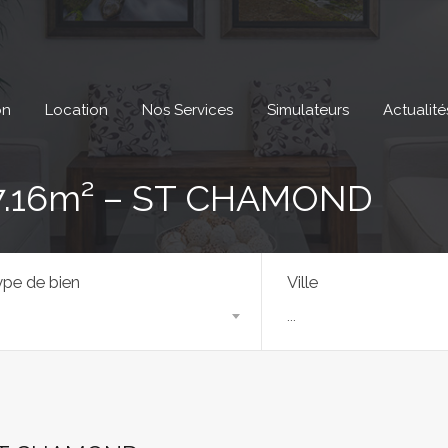
on
Location
Nos Services
Simulateurs
Actualité
7.16m² – ST CHAMOND
pe de bien
Ville
...