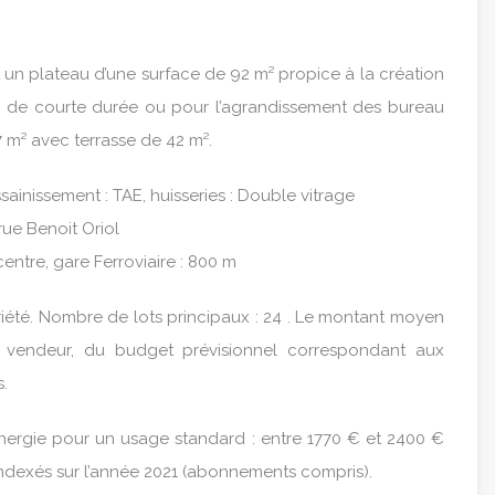
un plateau d’une surface de 92 m² propice à la création
n de courte durée ou pour l’agrandissement des bureau
7 m² avec terrasse de 42 m².
sainissement : TAE, huisseries : Double vitrage
 rue Benoit Oriol
centre, gare Ferroviaire : 800 m
riété. Nombre de lots principaux : 24 . Le montant moyen
 vendeur, du budget prévisionnel correspondant aux
.
nergie pour un usage standard : entre 1770 € et 2400 €
indexés sur l’année 2021 (abonnements compris).