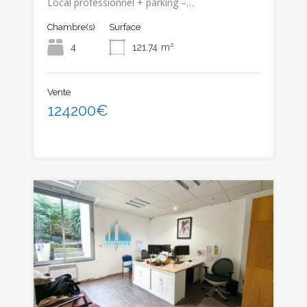
Local professionnel + parking –…
Chambre(s)
Surface
4
121.74
m²
Vente
124200€