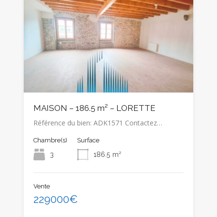
MAISON – 186.5 m² – LORETTE
Référence du bien: ADK1571 Contactez…
Chambre(s)
Surface
3
186.5
m²
Vente
229000€