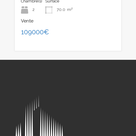
Chambre(s)
Surface
2
70.0
m²
Vente
109000€