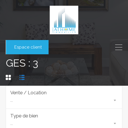
Espace client
GES : 3
Vente / Location
...
Type de bien
...