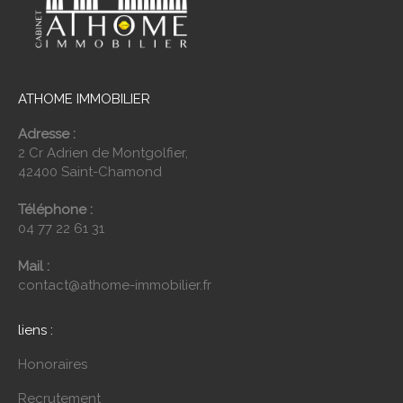
ATHOME IMMOBILIER
Adresse :
2 Cr Adrien de Montgolfier,
42400 Saint-Chamond
Téléphone :
04 77 22 61 31
Mail :
contact@athome-immobilier.fr
liens :
Honoraires
Recrutement