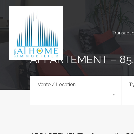
Transacti
APPARTEMENT – 85.4
Vente / Location
Ty
...
...