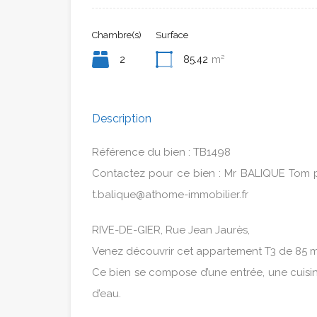
Chambre(s)
Surface
2
85.42
m²
Description
Référence du bien : TB1498
Contactez pour ce bien : Mr BALIQUE Tom p
t.balique@athome-immobilier.fr
RIVE-DE-GIER, Rue Jean Jaurès,
Venez découvrir cet appartement T3 de 85 m
Ce bien se compose d’une entrée, une cuisin
d’eau.