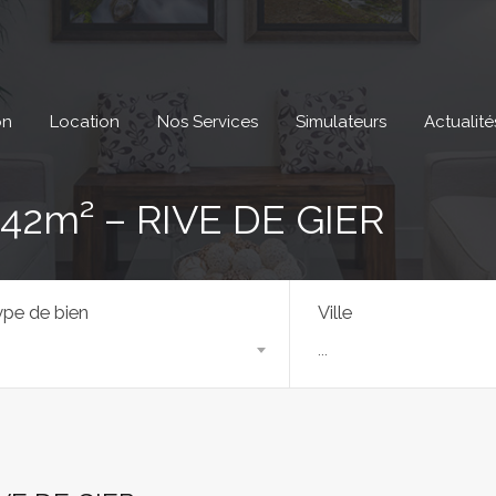
on
Location
Nos Services
Simulateurs
Actualité
2m² – RIVE DE GIER
pe de bien
Ville
...