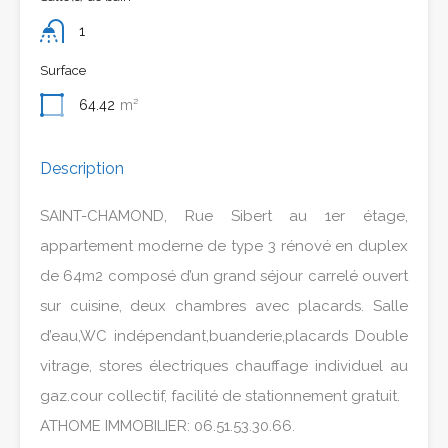
1
Surface
64.42
m²
Description
SAINT-CHAMOND, Rue Sibert au 1er étage,
appartement moderne de type 3 rénové en duplex
de 64m2 composé d’un grand séjour carrelé ouvert
sur cuisine, deux chambres avec placards. Salle
d’eau,WC indépendant,buanderie,placards Double
vitrage, stores électriques chauffage individuel au
gaz.cour collectif, facilité de stationnement gratuit.
ATHOME IMMOBILIER: 06.51.53.30.66.