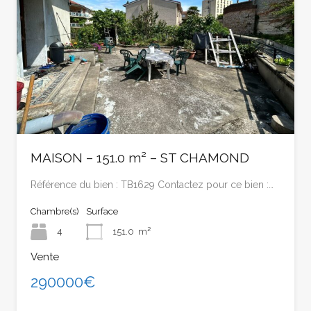
MAISON – 151.0 m² – ST CHAMOND
Référence du bien : TB1629 Contactez pour ce bien :…
Chambre(s)
Surface
4
151.0
m²
Vente
290000€