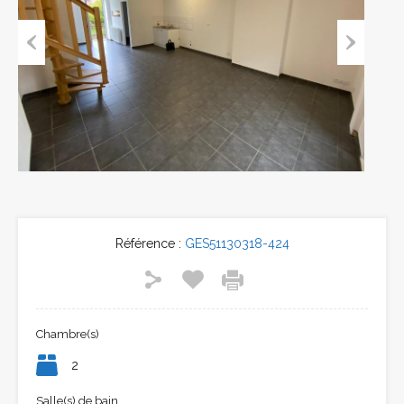
Previous
Next
Référence :
GES51130318-424
Chambre(s)
2
Salle(s) de bain