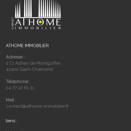
ATHOME IMMOBILIER
Adresse :
2 Cr Adrien de Montgolfier,
42400 Saint-Chamond
Téléphone :
04 77 22 61 31
Mail :
contact@athome-immobilier.fr
liens :