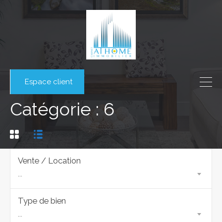
Espace client
Catégorie : 6
Vente / Location
...
Type de bien
...