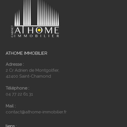
ATHOME IMMOBILIER
Adresse :
2 Cr Adrien de Montgolfier,
42400 Saint-Chamond
Téléphone :
04 77 22 61 31
Mail :
contact@athome-immobilier.fr
liens :