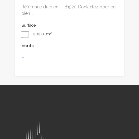
Référence du bien : TB1520 Contactez pour ce
bien :…
Surface
202.0
m²
Vente
-