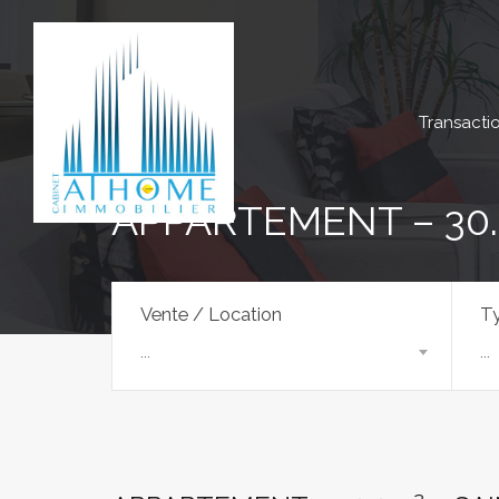
Transacti
APPARTEMENT – 30.
Vente / Location
Ty
...
...