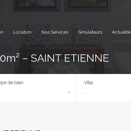
on
Location
Nos Services
Simulateurs
Actualité
0m² – SAINT ETIENNE
pe de bien
Ville
...