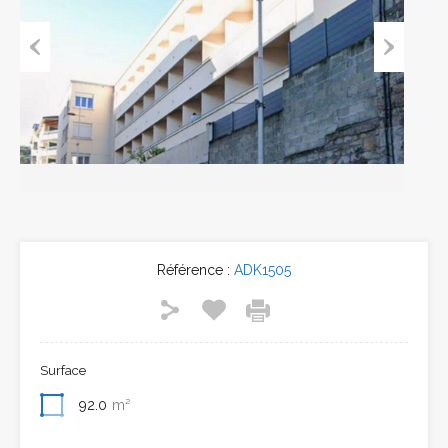
Previous
Next
Référence :
ADK1505
Surface
92.0
m²