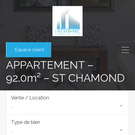
Espace client
APPARTEMENT –
92.0m² – ST CHAMOND
Vente / Location
...
Type de bien
...