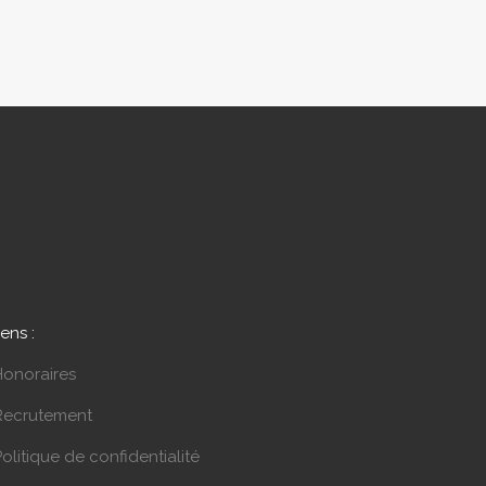
iens :
Honoraires
Recrutement
olitique de confidentialité