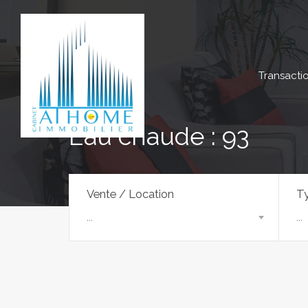
Transacti
Eau chaude : 93
Vente / Location
Ty
...
...