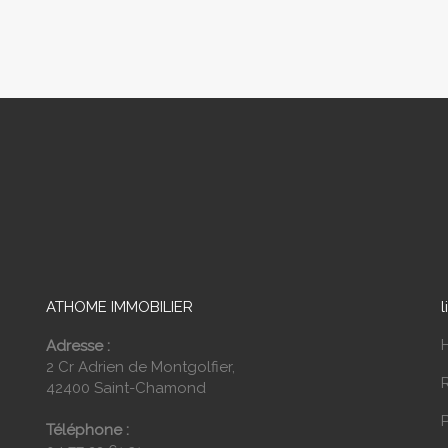
ATHOME IMMOBILIER
l
Adresse :
2 Cr Adrien de Montgolfier,
42400 Saint-Chamond
P
Téléphone :