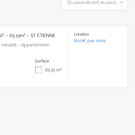
Du plus récent au plus ancien
Location
 – 65.15m² – ST ETIENNE
600€ par mois
 meublé – Appartement
Surface
65.15
m²