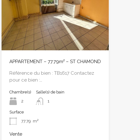
APPARTEMENT – 77.79m² – ST CHAMOND
Référence du bien : TB1617 Contactez
pour ce bien :…
Chambre(s)
Salle(s) de bain
2
1
Surface
77.79
m²
Vente