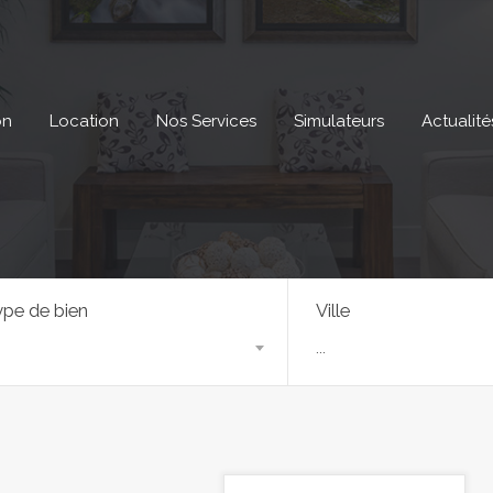
on
Location
Nos Services
Simulateurs
Actualité
pe de bien
Ville
...