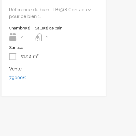
Référence du bien : TB1518 Contactez
pour ce bien :…
Chambre(s)
Salle(s) de bain
2
1
Surface
59.98
m²
Vente
79000€