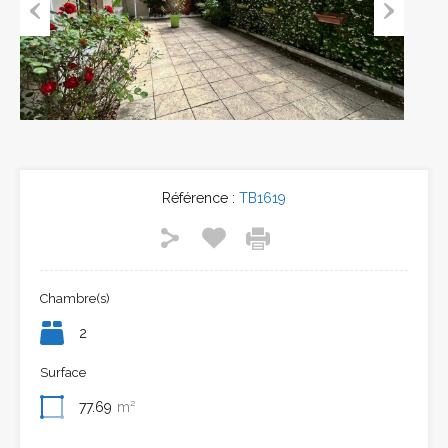
Previous
Next
Référence :
TB1619
Chambre(s)
2
Surface
77.69
m²