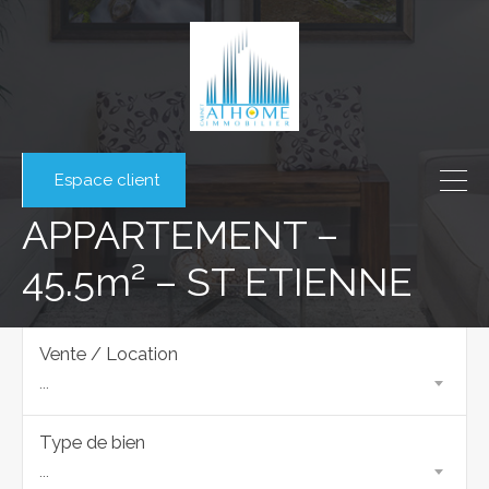
Espace client
APPARTEMENT –
45.5m² – ST ETIENNE
Vente / Location
...
Type de bien
...