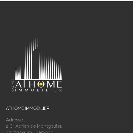
ATHOME IMMOBILIER
Adresse :
2 Cr Adrien de Montgolfier,
42400 Saint-Chamond