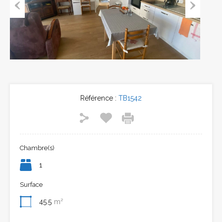
Previous
Next
Référence :
TB1542
Chambre(s)
1
Surface
45.5
m²