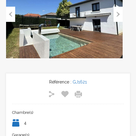
Previous
Next
Référence :
GJ1621
Chambre(s)
4
Garage(s)