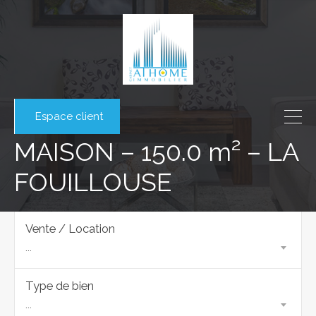
Espace client
MAISON – 150.0 m² – LA
FOUILLOUSE
Vente / Location
...
Type de bien
...