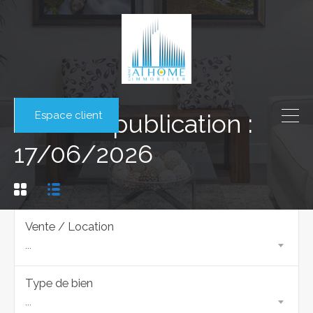
Espace client
Date de publication :
17/06/2026
Vente / Location
...
Type de bien
...