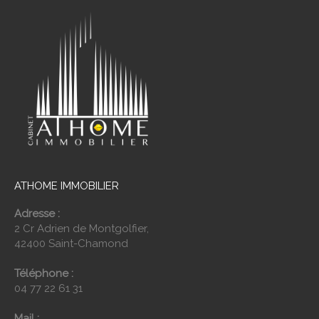
ATHOME IMMOBILIER
Adresse :
2 Cr Adrien de Montgolfier,
42400 Saint-Chamond
Téléphone :
04 77 22 61 31
Mail :