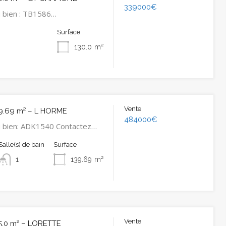
339000€
 bien : TB1586…
Surface
130.0
m²
Vente
9.69 m² – L HORME
484000€
u bien: ADK1540 Contactez…
Salle(s) de bain
Surface
1
139.69
m²
Vente
5.0 m² – LORETTE