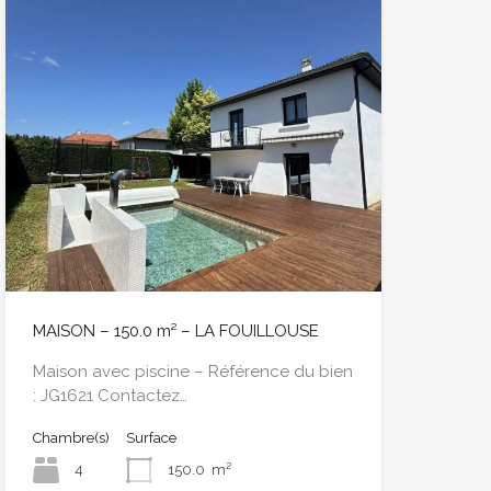
MAISON – 150.0 m² – LA FOUILLOUSE
Maison avec piscine – Référence du bien
: JG1621 Contactez…
Chambre(s)
Surface
4
150.0
m²