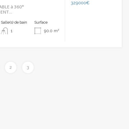
329000€
BLE à 360°
MENT…
Salle(s) de bain
Surface
1
90.0
m²
2
3