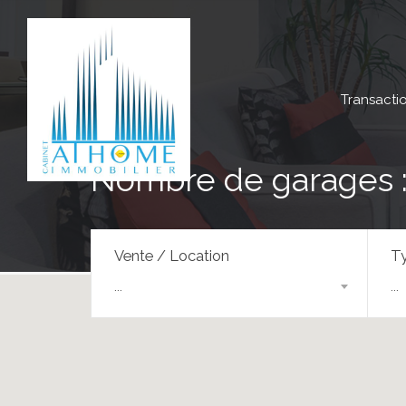
Transacti
Nombre de garages :
Vente / Location
Ty
...
...