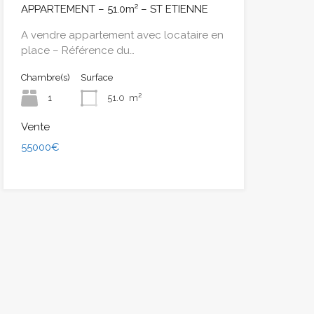
APPARTEMENT – 51.0m² – ST ETIENNE
A vendre appartement avec locataire en
place – Référence du…
Chambre(s)
Surface
1
51.0
m²
Vente
55000€