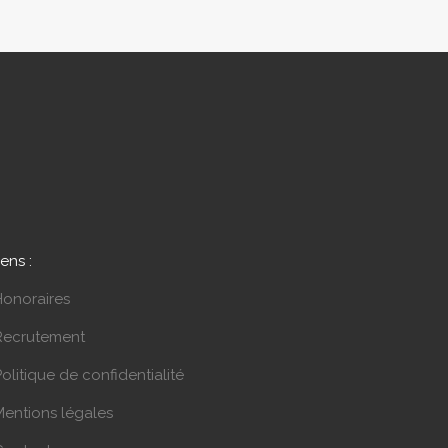
iens :
Honoraires
Recrutement
olitique de confidentialité
Mentions légales