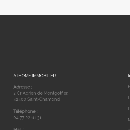
ATHOME IMMOBILIER
l
Adresse :
2 Cr Adrien de Montgolfier,
42400 Saint-Chamond
P
Téléphone :
04 77 22 61 31
Mail :