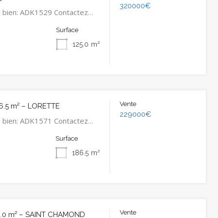
320000€
u bien: ADK1529 Contactez…
Surface
125.0
m²
Vente
6.5 m² – LORETTE
229000€
u bien: ADK1571 Contactez…
Surface
186.5
m²
Vente
0.0 m² – SAINT CHAMOND