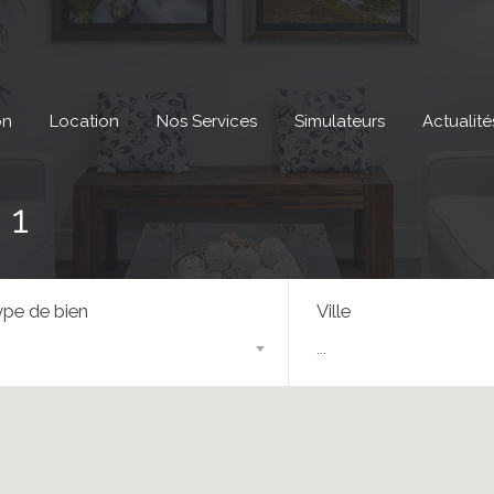
on
Location
Nos Services
Simulateurs
Actualité
 1
pe de bien
Ville
...