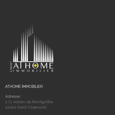
ATHOME IMMOBILIER
Adresse :
2 Cr Adrien de Montgolfier,
42400 Saint-Chamond