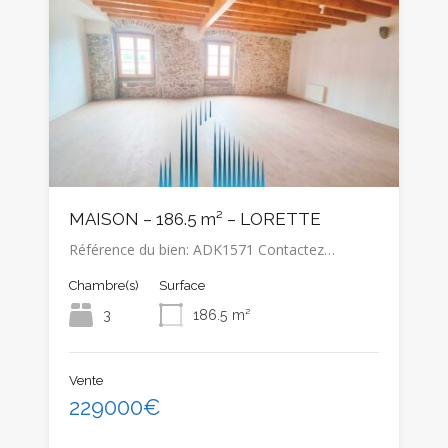
MAISON – 186.5 m² – LORETTE
Référence du bien: ADK1571 Contactez…
Chambre(s)
Surface
3
186.5
m²
Vente
229000€