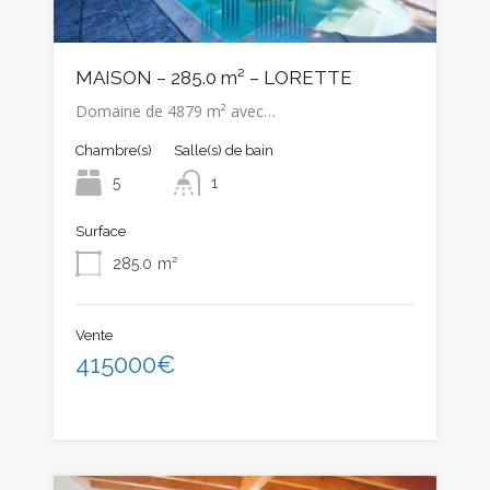
MAISON – 285.0 m² – LORETTE
Domaine de 4879 m² avec…
Chambre(s)
Salle(s) de bain
5
1
Surface
285.0
m²
Vente
415000€