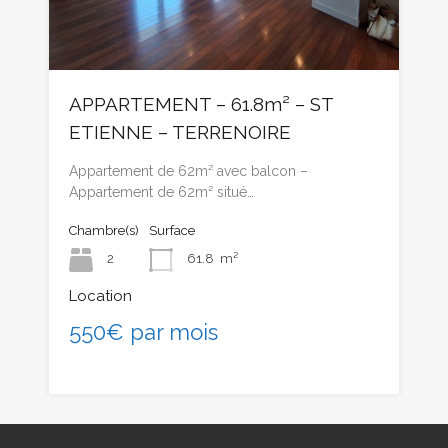
APPARTEMENT – 61.8m² – ST
ETIENNE – TERRENOIRE
Appartement de 62m² avec balcon –
Appartement de 62m² situé…
Chambre(s)
Surface
2
61.8
m²
Location
550€ par mois