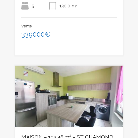
5
130.0
m²
Vente
339000€
MAISON – 103.46 m² – ST CHAMOND