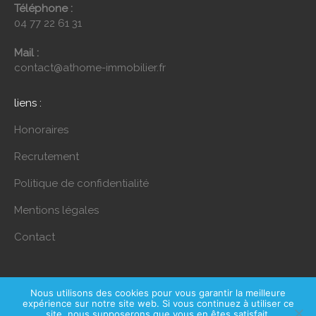
Téléphone :
04 77 22 61 31
Mail :
contact@athome-immobilier.fr
liens :
Honoraires
Recrutement
Politique de confidentialité
Mentions légales
Contact
Nous utilisons des cookies pour vous garantir la meilleure
©2024
Mahymedia
expérience sur notre site web. Si vous continuez à utiliser ce
site, nous supposerons que vous en êtes satisfait.