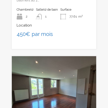
bâtiment au 2…
Chambre(s)
Salle(s) de bain
Surface
2
1
77.61
m²
Location
450€ par mois