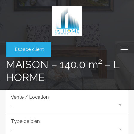
Espace client
MAISON – 140.0 m² – L
HORME
Vente / Location
...
Type de bien
...