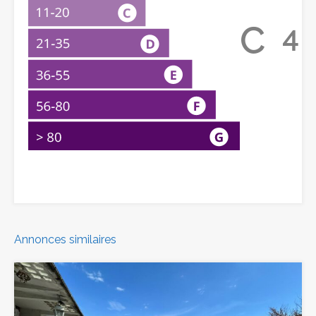
C
4
Annonces similaires