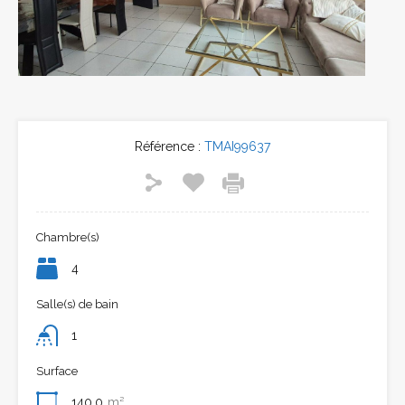
Previous
Next
Référence :
TMAI99637
Chambre(s)
4
Salle(s) de bain
1
Surface
140.0
m²