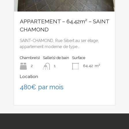
APPARTEMENT – 64.42m² – SAINT
CHAMOND
SAINT-CHAMOND, Rue Sibert au 1er étage,
appartement moderne de type…
Chambre(s)
Salle(s) de bain
Surface
2
1
64.42
m²
Location
480€ par mois