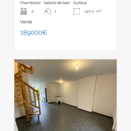
Chambre(s)
Salle(s) de bain
Surface
4
1
140.0
m²
Vente
189000€