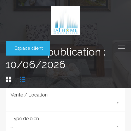
Espace client
Date de publication :
10/06/2026
Vente / Location
...
Type de bien
...