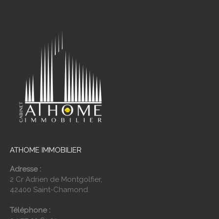
ATHOME IMMOBILIER
Adresse :
2 Cr Adrien de Montgolfier,
42400 Saint-Chamond
Téléphone :