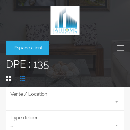
Espace client
DPE : 135
Vente / Location
...
Type de bien
...