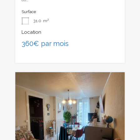
Surface
31.0
m²
Location
360€ par mois