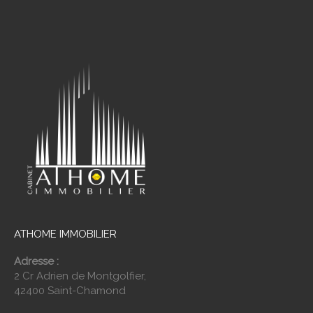
ATHOME IMMOBILIER
Adresse :
2 Cr Adrien de Montgolfier,
42400 Saint-Chamond