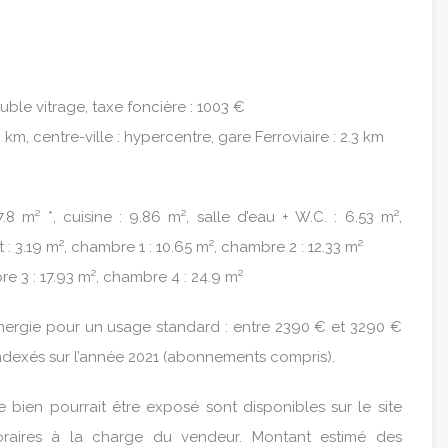
ouble vitrage, taxe foncière : 1003 €
km, centre-ville : hypercentre, gare Ferroviaire : 2.3 km
8 m² *, cuisine : 9.86 m², salle d’eau + W.C. : 6.53 m²,
 3.19 m², chambre 1 : 10.65 m², chambre 2 : 12.33 m²
e 3 : 17.93 m², chambre 4 : 24.9 m²
nergie pour un usage standard : entre 2390 € et 3290 €
indexés sur l’année 2021 (abonnements compris).
e bien pourrait être exposé sont disponibles sur le site
noraires à la charge du vendeur. Montant estimé des