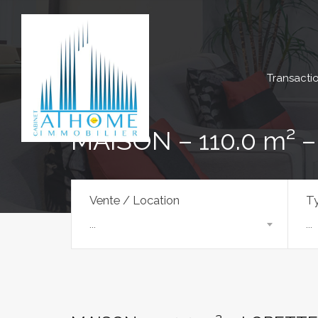
Transacti
MAISON – 110.0 m² 
Vente / Location
Ty
...
...