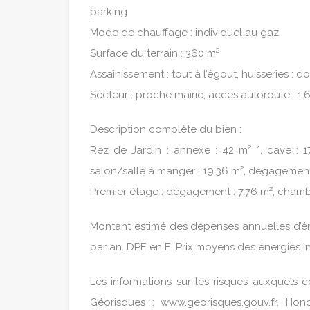
parking
Mode de chauffage : individuel au gaz
Surface du terrain : 360 m²
Assainissement : tout à l’égout, huisseries : d
Secteur : proche mairie, accès autoroute : 1.6 
Description complète du bien :
Rez de Jardin : annexe : 42 m² *, cave : 17.
salon/salle à manger : 19.36 m², dégagement :
Premier étage : dégagement : 7.76 m², chambr
Montant estimé des dépenses annuelles d’é
par an. DPE en E. Prix moyens des énergies 
Les informations sur les risques auxquels c
Géorisques : www.georisques.gouv.fr. Ho