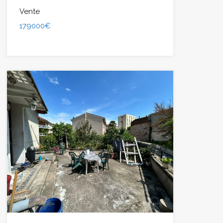
Vente
179000€