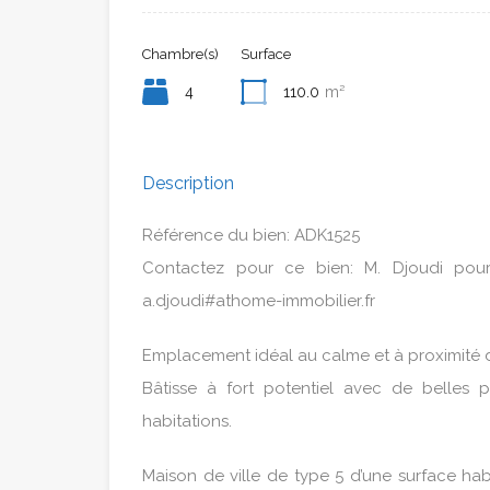
Chambre(s)
Surface
4
110.0
m²
Description
Référence du bien: ADK1525
Contactez pour ce bien: M. Djoudi pou
a.djoudi#athome-immobilier.fr
Emplacement idéal au calme et à proximité
Bâtisse à fort potentiel avec de belles p
habitations.
Maison de ville de type 5 d’une surface hab