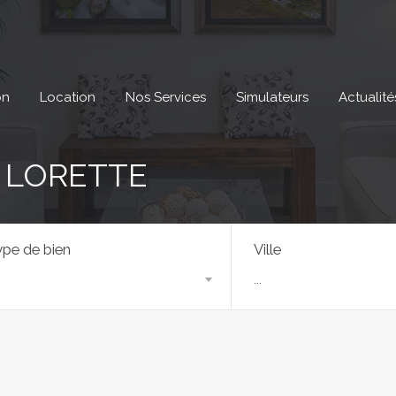
on
Location
Nos Services
Simulateurs
Actualité
– LORETTE
pe de bien
Ville
...