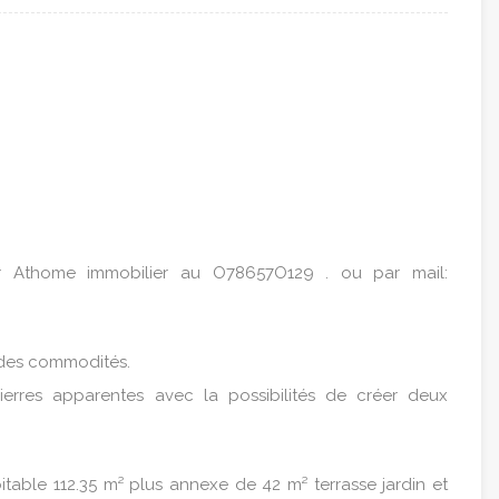
r Athome immobilier au O78657O129 . ou par mail:
 des commodités.
ierres apparentes avec la possibilités de créer deux
itable 112.35 m² plus annexe de 42 m² terrasse jardin et