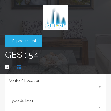
Espace client
GES : 54
Vente / Location
...
Type de bien
...