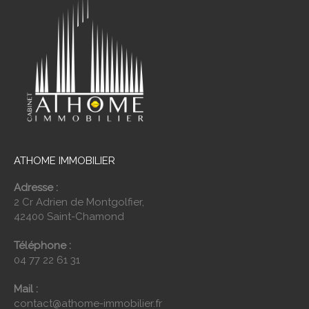
ATHOME IMMOBILIER
Adresse :
2 Cr Adrien de Montgolfier,
42400 Saint-Chamond
Téléphone :
04 77 22 61 31
Mail :
contact@athome-immobilier.fr