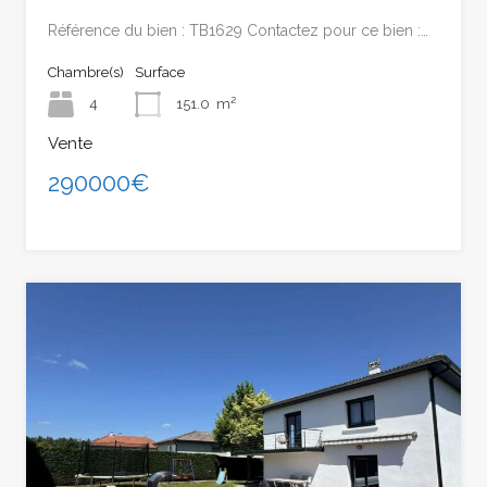
Référence du bien : TB1629 Contactez pour ce bien :…
Chambre(s)
Surface
4
151.0
m²
Vente
290000€