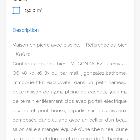
150.0
m²
Description
Maison en pierre avec piscine. – Référence du bien
: JG1620
Contactez pour ce bien : Mr GONZALEZ Jérémy au
O6 58 70 36 83 ou par mail: j.gonzalez@athome-
immobilier.frEn exclusivité, dans un petit hameau,
belle maison de 151m2 pleine de cachets, 5000 m2
de terrain entièrement clos avec portail électrique,
piscine et pool house, répartis sur trois niveaux,
composée d’une cuisine avec un cellier, d’un beau
salon salle à manger équipé d’une cheminée, d’une
salle de bain et d’un toilette séparé, de 3 chambres