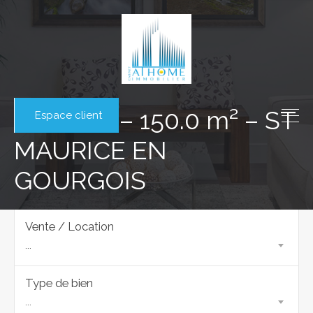
MAISON – 150.0 m² – ST
Espace client
MAURICE EN
GOURGOIS
Vente / Location
...
Type de bien
...