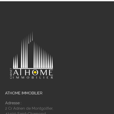
ATHOME IMMOBILIER
Adresse :
2 Cr Adrien de Montgolfier,
42400 Saint-Chamond