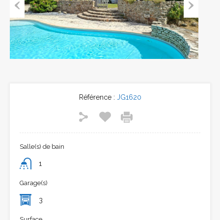
Previous
Next
Référence :
JG1620
Salle(s) de bain
1
Garage(s)
3
Surface