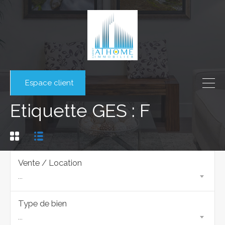
Espace client
Etiquette GES : F
Vente / Location
...
Type de bien
...