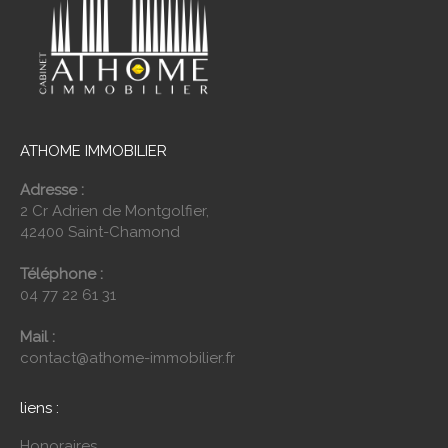
ATHOME IMMOBILIER
Adresse :
2 Cr Adrien de Montgolfier,
42400 Saint-Chamond
Téléphone :
04 77 22 61 31
Mail :
contact@athome-immobilier.fr
liens :
Honoraires