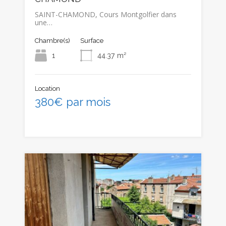
SAINT-CHAMOND, Cours Montgolfier dans
une…
Chambre(s)
Surface
1
44.37
m²
Location
380€ par mois