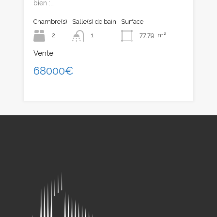
bien :…
Chambre(s)
Salle(s) de bain
Surface
2
1
77.79
m²
Vente
68000€